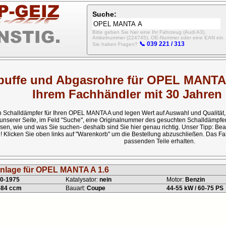
Suche:
Bitte geben Sie hier eine Ihr Fahrzeug (Audi A3),
Artikelnummer (224745), OE-Nummer oder eine EAN ein.
📞 039 221 / 313
Sie haben Fragen?
uffe und Abgasrohre für OPEL MANTA 
Ihrem Fachhändler mit 30 Jahren
 Schalldämpfer für Ihren OPEL MANTA A und legen Wert auf Auswahl und Qualität, d
unserer Seite, im Feld "Suche", eine Originalnummer des gesuchten Schalldämpfe
sen, wie und was Sie suchen- deshalb sind Sie hier genau richtig. Unser Tipp: Bea
! Klicken Sie oben links auf "Warenkorb" um die Bestellung abzuschließen. Das Fah
passenden Teile erhalten.
nlage für OPEL MANTA A 1.6
0-1975
Katalysator:
nein
Motor:
Benzin
584 ccm
Bauart:
Coupe
44-55 kW / 60-75 PS