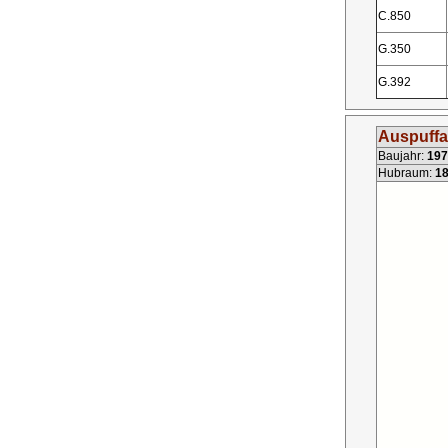
C.850
G.350
G.392
Auspuffa
Baujahr:
197
Hubraum:
1