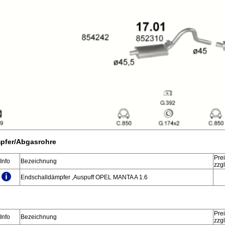
pfer/Abgasrohre
Pre
Info
Bezeichnung
zzg
Endschalldämpfer ,Auspuff OPEL MANTA A 1.6
Prei
Info
Bezeichnung
zzg