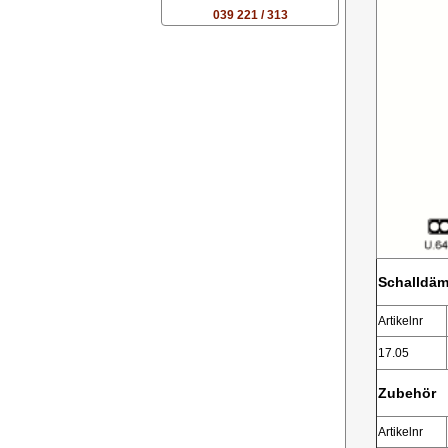
039 221 / 313
Schalldäm
Artikelnr
17.05
Zubehör
Artikelnr