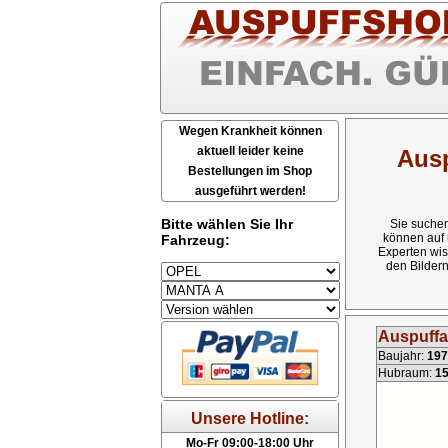
Wegen Krankheit können
aktuell leider keine
Ausp
Bestellungen im Shop
ausgeführt werden!
Bitte wählen Sie Ihr
Sie suchen
können auf 
Fahrzeug:
Experten wis
den Bildern
Auspuffa
Baujahr:
197
Hubraum:
1
Unsere Hotline:
Mo-Fr 09:00-18:00 Uhr