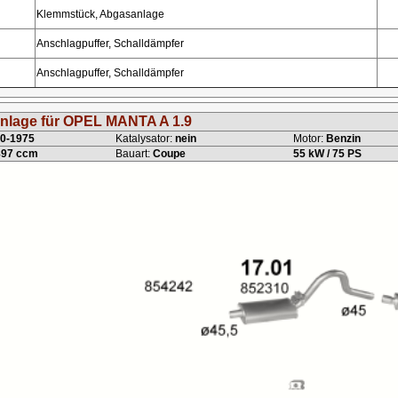
Klemmstück, Abgasanlage
Anschlagpuffer, Schalldämpfer
Anschlagpuffer, Schalldämpfer
nlage für OPEL MANTA A 1.9
0-1975
Katalysator:
nein
Motor:
Benzin
897 ccm
Bauart:
Coupe
55 kW / 75 PS