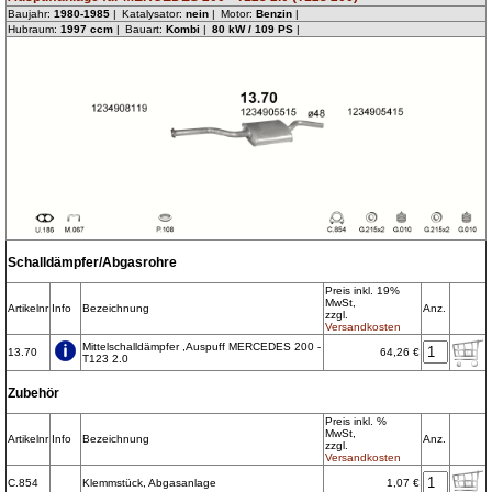
und schon sind Sie fertig.
Baujahr:
1980-1985
Katalysator:
nein
Motor:
Benzin
Hubraum:
1997 ccm
Bauart:
Kombi
80 kW / 109 PS
Schalldämpfer/Abgasrohre
Preis inkl. 19%
MwSt,
Artikelnr
Info
Bezeichnung
Anz.
zzgl.
Versandkosten
Mittelschalldämpfer ,Auspuff MERCEDES 200 -
13.70
64,26 €
T123 2.0
Zubehör
Preis inkl. %
MwSt,
Artikelnr
Info
Bezeichnung
Anz.
zzgl.
Versandkosten
C.854
Klemmstück, Abgasanlage
1,07 €