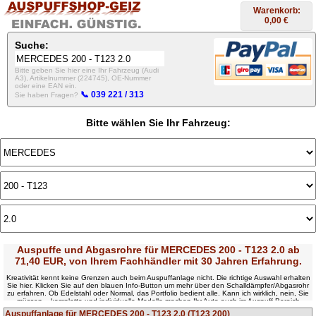
Warenkorb:
0,00 €
Suche:
Bitte geben Sie hier eine Ihr Fahrzeug (Audi
A3), Artikelnummer (224745), OE-Nummer
oder eine EAN ein.
📞 039 221 / 313
Sie haben Fragen?
Bitte wählen Sie Ihr Fahrzeug:
Auspuffe und Abgasrohre für MERCEDES 200 - T123 2.0 ab
71,40 EUR, von Ihrem Fachhändler mit 30 Jahren Erfahrung.
Kreativität kennt keine Grenzen auch beim Auspuffanlage nicht. Die richtige Auswahl erhalten
Sie hier. Klicken Sie auf den blauen Info-Button um mehr über den Schalldämpfer/Abgasrohr
zu erfahren. Ob Edelstahl oder Normal, das Portfolio bedient alle. Kann ich wirklich, nein, Sie
müssen – komplette und individuelle Modelle machen Ihr Auto auch im Auspuff-Bereich
einmalig. Sie brauchen in der Kasse nur noch die Fahrzeugdaten und Ihre Adresse eingeben
Auspuffanlage für MERCEDES 200 - T123 2.0 (T123 200)